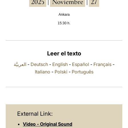
2025
Noviembre
27
|
|
LATINE
Ankara
15:30 h.
Leer el texto
العربيَّة
-
Deutsch
-
English
-
Español
-
Français
-
Italiano
-
Polski
-
Português
External Link:
Video - Original Sound