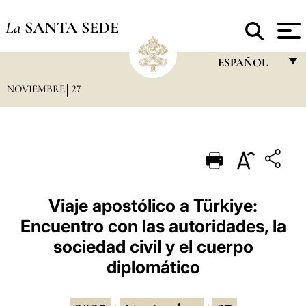
La
SANTA SEDE
ESPAÑOL
NOVIEMBRE
27
FRANÇAIS
ENGLISH
ITALIANO
PORTUGUÊS
ESPAÑOL
Viaje apostólico a Türkiye:
Encuentro con las autoridades, la
DEUTSCH
sociedad civil y el cuerpo
POLSKI
diplomático
العربيّة
中文