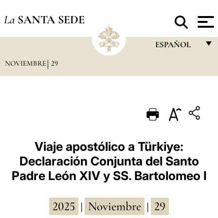
La
SANTA SEDE
ESPAÑOL
NOVIEMBRE
29
FRANÇAIS
ENGLISH
ITALIANO
PORTUGUÊS
ESPAÑOL
Viaje apostólico a Türkiye:
Declaración Conjunta del Santo
DEUTSCH
Padre León XIV y SS. Bartolomeo I
POLSKI
العربيّة
2025
Noviembre
29
|
|
中文