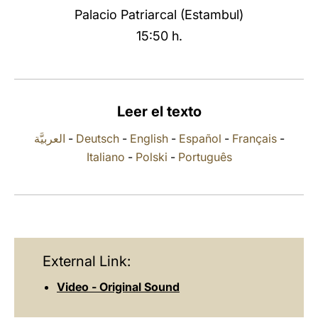
Palacio Patriarcal (Estambul)
LATINE
15:50 h.
Leer el texto
العربيَّة
-
Deutsch
-
English
-
Español
-
Français
-
Italiano
-
Polski
-
Português
External Link:
Video - Original Sound