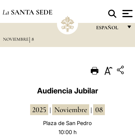
La
SANTA SEDE
ESPAÑOL
NOVIEMBRE
8
FRANÇAIS
ENGLISH
ITALIANO
PORTUGUÊS
ESPAÑOL
Audiencia Jubilar
DEUTSCH
2025
Noviembre
08
POLSKI
|
|
العربيّة
Plaza de San Pedro
10:00 h
中文