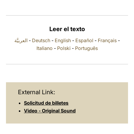
LATINE
Leer el texto
العربيَّة
-
Deutsch
-
English
-
Español
-
Français
-
Italiano
-
Polski
-
Português
External Link:
Solicitud de billetes
Video - Original Sound