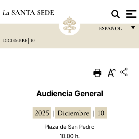
La
SANTA SEDE
ESPAÑOL
DICIEMBRE
10
FRANÇAIS
ENGLISH
ITALIANO
PORTUGUÊS
ESPAÑOL
Audiencia General
DEUTSCH
2025
Diciembre
10
POLSKI
|
|
العربيّة
Plaza de San Pedro
10:00 h.
中文