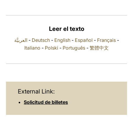
LATINE
Leer el texto
العربيَّة
-
Deutsch
-
English
-
Español
-
Français
-
Italiano
-
Polski
-
Português
-
繁體中文
External Link:
Solicitud de billetes