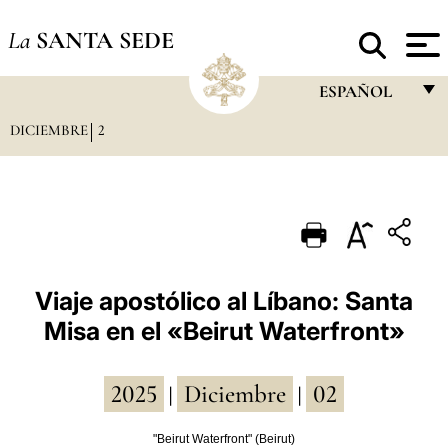
La
SANTA SEDE
ESPAÑOL
DICIEMBRE
2
FRANÇAIS
ENGLISH
ITALIANO
PORTUGUÊS
ESPAÑOL
Viaje apostólico al Líbano: Santa
Misa en el «Beirut Waterfront»
DEUTSCH
POLSKI
2025
Diciembre
02
|
|
العربيّة
"Beirut Waterfront" (Beirut)
中文