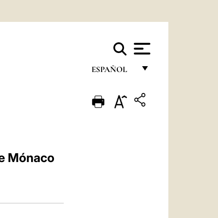
ESPAÑOL
FRANÇAIS
ENGLISH
ITALIANO
PORTUGUÊS
 de Mónaco
ESPAÑOL
DEUTSCH
POLSKI