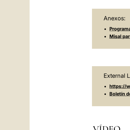
Anexos:
Programa
Misal par
External L
https://
Boletín d
VÍDEO