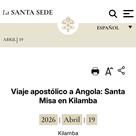
La
SANTA SEDE
ESPAÑOL
ABRIL
19
FRANÇAIS
ENGLISH
ITALIANO
PORTUGUÊS
ESPAÑOL
Viaje apostólico a Angola: Santa
Misa en Kilamba
DEUTSCH
POLSKI
2026
Abril
19
|
|
العربيّة
Kilamba
中文