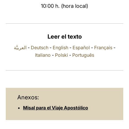
10:00 h. (hora local)
LATINE
Leer el texto
العربيَّة
-
Deutsch
-
English
-
Español
-
Français
-
Italiano
-
Polski
-
Português
Anexos:
Misal para el Viaje Apostólico