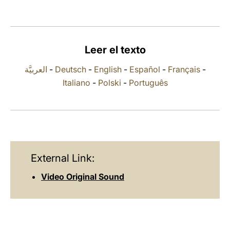
LATINE
Leer el texto
العربيَّة
-
Deutsch
-
English
-
Español
-
Français
-
Italiano
-
Polski
-
Português
External Link:
Video Original Sound