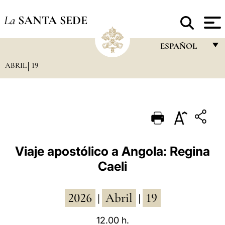
La
SANTA SEDE
ESPAÑOL
ABRIL
19
FRANÇAIS
ENGLISH
ITALIANO
PORTUGUÊS
ESPAÑOL
Viaje apostólico a Angola: Regina
Caeli
DEUTSCH
POLSKI
2026
Abril
19
|
|
العربيّة
12.00 h.
中文