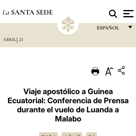
La
SANTA SEDE
ESPAÑOL
ABRIL
21
FRANÇAIS
ENGLISH
ITALIANO
PORTUGUÊS
ESPAÑOL
Viaje apostólico a Guinea
Ecuatorial: Conferencia de Prensa
DEUTSCH
durante el vuelo de Luanda a
POLSKI
Malabo
العربيّة
中文