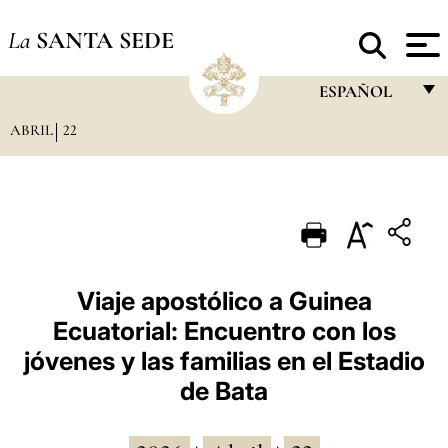
La
SANTA SEDE
ESPAÑOL
ABRIL
22
FRANÇAIS
ENGLISH
ITALIANO
PORTUGUÊS
ESPAÑOL
Viaje apostólico a Guinea
Ecuatorial: Encuentro con los
DEUTSCH
jóvenes y las familias en el Estadio
POLSKI
de Bata
العربيّة
中文