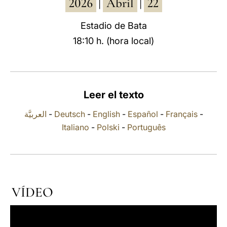
2026
Abril
22
|
|
LATINE
Estadio de Bata
18:10 h. (hora local)
Leer el texto
العربيَّة
-
Deutsch
-
English
-
Español
-
Français
-
Italiano
-
Polski
-
Português
VÍDEO