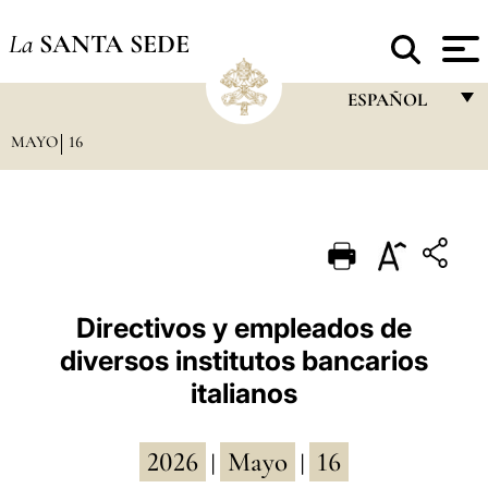
La
SANTA SEDE
ESPAÑOL
MAYO
16
FRANÇAIS
ENGLISH
ITALIANO
PORTUGUÊS
ESPAÑOL
Directivos y empleados de
diversos institutos bancarios
DEUTSCH
italianos
POLSKI
العربيّة
2026
Mayo
16
|
|
中文