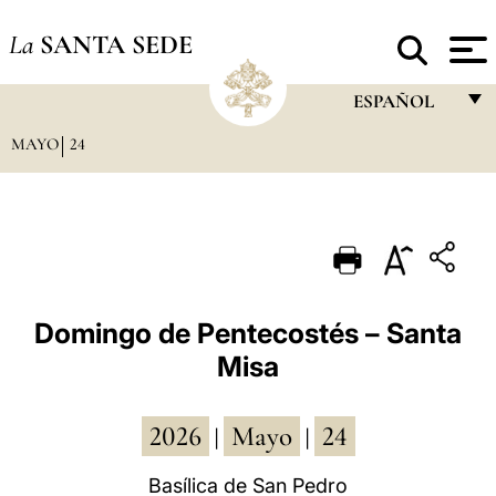
La
SANTA SEDE
ESPAÑOL
MAYO
24
FRANÇAIS
ENGLISH
ITALIANO
PORTUGUÊS
ESPAÑOL
Domingo de Pentecostés – Santa
Misa
DEUTSCH
POLSKI
2026
Mayo
24
|
|
العربيّة
Basílica de San Pedro
中文