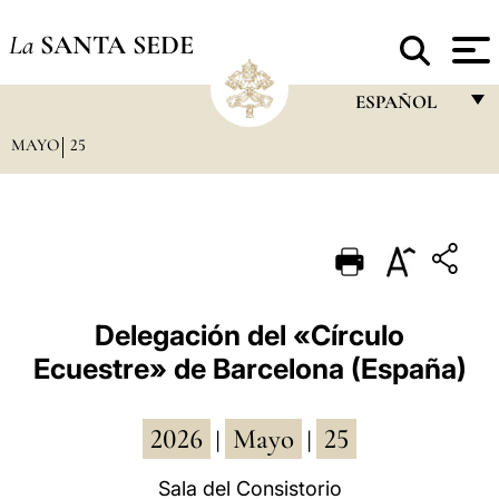
La
SANTA SEDE
ESPAÑOL
MAYO
25
FRANÇAIS
ENGLISH
ITALIANO
PORTUGUÊS
ESPAÑOL
Delegación del «Círculo
Ecuestre» de Barcelona (España)
DEUTSCH
POLSKI
2026
Mayo
25
|
|
العربيّة
Sala del Consistorio
中文