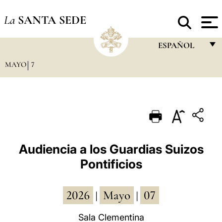
La
SANTA SEDE
ESPAÑOL
MAYO
7
FRANÇAIS
ENGLISH
ITALIANO
PORTUGUÊS
ESPAÑOL
Audiencia a los Guardias Suizos
Pontificios
DEUTSCH
POLSKI
2026
Mayo
07
|
|
العربيّة
Sala Clementina
中文