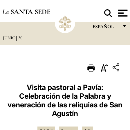
La
SANTA SEDE
ESPAÑOL
JUNIO
20
FRANÇAIS
ENGLISH
ITALIANO
PORTUGUÊS
ESPAÑOL
Visita pastoral a Pavía:
Celebración de la Palabra y
DEUTSCH
veneración de las reliquias de San
POLSKI
Agustín
العربيّة
中文