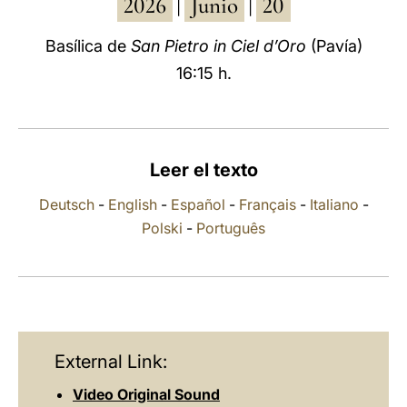
2026
Junio
20
|
|
LATINE
Basílica de
San Pietro in Ciel d’Oro
(Pavía)
16:15 h.
Leer el texto
Deutsch
-
English
-
Español
-
Français
-
Italiano
-
Polski
-
Português
External Link:
Video Original Sound