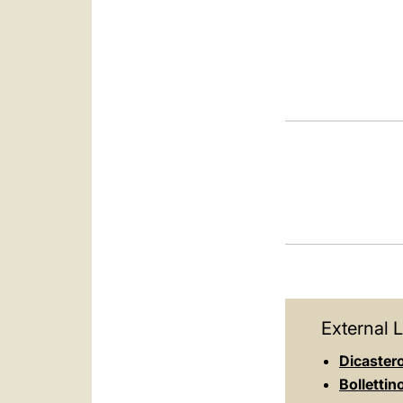
External L
Dicastero 
Bollettin