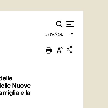
ESPAÑOL
FRANÇAIS
ENGLISH
ITALIANO
PORTUGUÊS
delle
ESPAÑOL
 delle Nuove
DEUTSCH
miglia e la
POLSKI