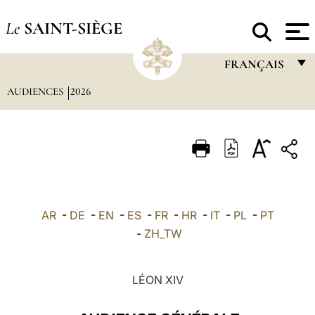
Le
SAINT-SIÈGE
FRANÇAIS
AUDIENCES
2026
FRANÇAIS
ENGLISH
ITALIANO
PORTUGUÊS
ESPAÑOL
AR
-
DE
-
EN
-
ES
-
FR
-
HR
-
IT
-
PL
-
PT
DEUTSCH
-
ZH_TW
POLSKI
LÉON XIV
العربيّة
中文