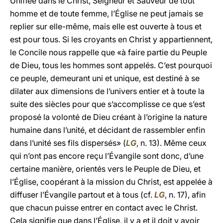
Unifiée dans le Christ, Seigneur et Sauveur de tout
homme et de toute femme, l’Église ne peut jamais se
replier sur elle-même, mais elle est ouverte à tous et
est pour tous. Si les croyants en Christ y appartiennent,
le Concile nous rappelle que «à faire partie du Peuple
de Dieu, tous les hommes sont appelés. C’est pourquoi
ce peuple, demeurant uni et unique, est destiné à se
dilater aux dimensions de l’univers entier et à toute la
suite des siècles pour que s’accomplisse ce que s’est
proposé la volonté de Dieu créant à l’origine la nature
humaine dans l’unité, et décidant de rassembler enfin
dans l’unité ses fils dispersés» (
LG
, n. 13). Même ceux
qui n’ont pas encore reçu l’Évangile sont donc, d’une
certaine manière, orientés vers le Peuple de Dieu, et
l’Église, coopérant à la mission du Christ, est appelée à
diffuser l’Évangile partout et à tous (cf.
LG
, n. 17), afin
que chacun puisse entrer en contact avec le Christ.
Cela signifie que dans l’Église, il y a et il doit y avoir