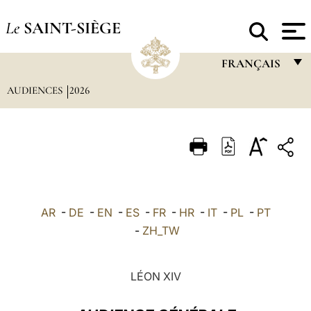
Le
SAINT-SIÈGE
FRANÇAIS
AUDIENCES
2026
FRANÇAIS
ENGLISH
ITALIANO
PORTUGUÊS
ESPAÑOL
AR
-
DE
-
EN
-
ES
-
FR
-
HR
-
IT
-
PL
-
PT
DEUTSCH
-
ZH_TW
POLSKI
LÉON XIV
العربيّة
中文