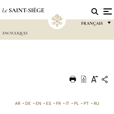
Le
SAINT-SIÈGE
FRANÇAIS
ENCYCLIQUES
FRANÇAIS
ENGLISH
ITALIANO
PORTUGUÊS
ESPAÑOL
DEUTSCH
POLSKI
العربيّة
AR
-
DE
-
EN
-
ES
-
FR
-
IT
-
PL
-
PT
-
RU
中文