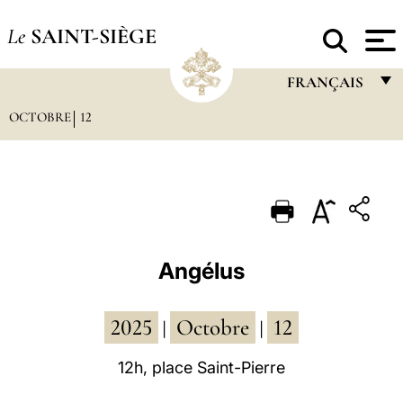
Le
SAINT-SIÈGE
FRANÇAIS
OCTOBRE
12
FRANÇAIS
ENGLISH
ITALIANO
PORTUGUÊS
ESPAÑOL
Angélus
DEUTSCH
2025
Octobre
12
POLSKI
|
|
العربيّة
12h, place Saint-Pierre
中文