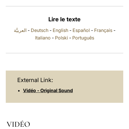
LATINE
Lire le texte
العربيَّة
-
Deutsch
-
English
-
Español
-
Français
-
Italiano
-
Polski
-
Português
External Link:
Vidéo - Original Sound
VIDÉO