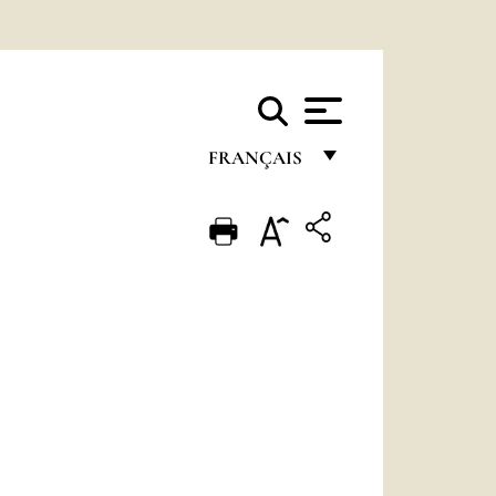
FRANÇAIS
FRANÇAIS
ENGLISH
ITALIANO
PORTUGUÊS
ESPAÑOL
DEUTSCH
POLSKI