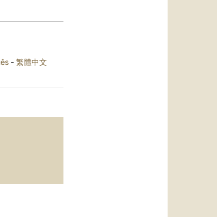
العربيّة
中文
LATINE
uês
-
繁體中文