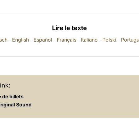
Lire le texte
sch
-
English
-
Español
-
Français
-
Italiano
-
Polski
-
Portug
ink:
de billets
riginal Sound