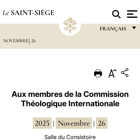
Le
SAINT-SIÈGE
FRANÇAIS
NOVEMBRE
26
FRANÇAIS
ENGLISH
ITALIANO
PORTUGUÊS
ESPAÑOL
Aux membres de la Commission
Théologique Internationale
DEUTSCH
POLSKI
2025
Novembre
26
|
|
العربيّة
Salle du Consistoire
中文