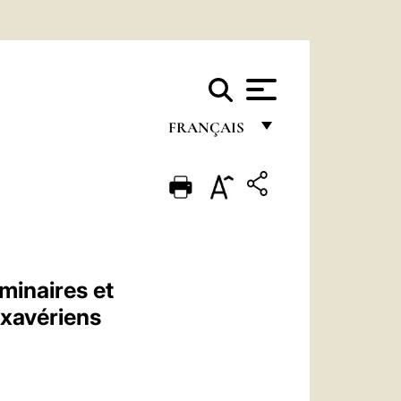
FRANÇAIS
FRANÇAIS
ENGLISH
ITALIANO
PORTUGUÊS
minaires et
ESPAÑOL
 xavériens
DEUTSCH
POLSKI