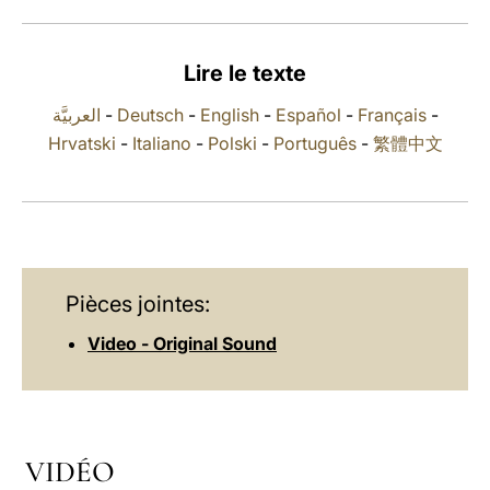
LATINE
Lire le texte
العربيَّة
-
Deutsch
-
English
-
Español
-
Français
-
Hrvatski
-
Italiano
-
Polski
-
Português
-
繁體中文
Pièces jointes:
Video - Original Sound
VIDÉO