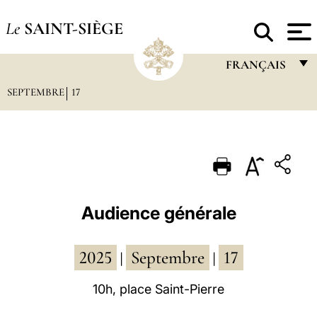
Le
SAINT-SIÈGE
FRANÇAIS
SEPTEMBRE
17
FRANÇAIS
ENGLISH
ITALIANO
PORTUGUÊS
ESPAÑOL
Audience générale
DEUTSCH
2025
Septembre
17
POLSKI
|
|
العربيّة
10h, place Saint-Pierre
中文