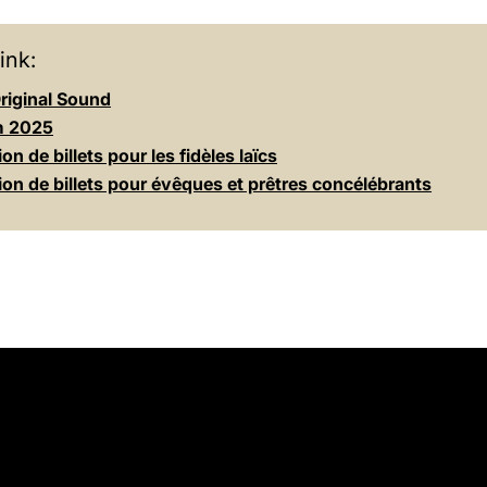
ink:
riginal Sound
m 2025
on de billets pour les fidèles laïcs
on de billets pour évêques et prêtres concélébrants