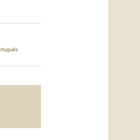
العربيّة
中文
LATINE
rtuguês