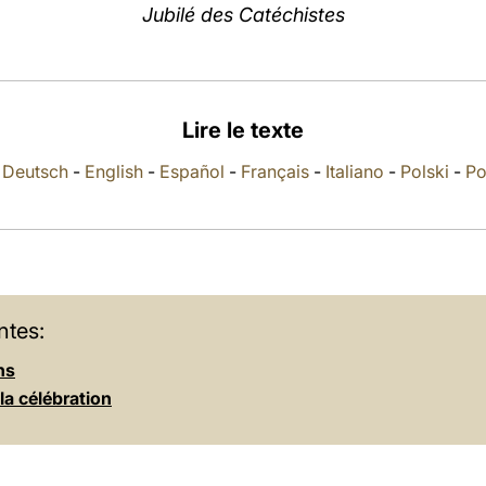
Jubilé des Catéchistes
Lire le texte
-
Deutsch
-
English
-
Español
-
Français
-
Italiano
-
Polski
-
Po
ntes:
ns
 la célébration