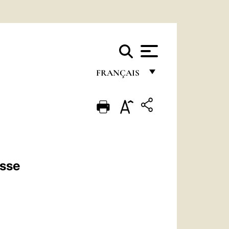
FRANÇAIS
FRANÇAIS
ENGLISH
ITALIANO
PORTUGUÊS
sse
ESPAÑOL
DEUTSCH
POLSKI