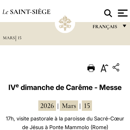
Le
SAINT-SIÈGE
FRANÇAIS
MARS
15
FRANÇAIS
ENGLISH
ITALIANO
PORTUGUÊS
ESPAÑOL
e
IV
dimanche de Carême - Messe
DEUTSCH
2026
Mars
15
POLSKI
|
|
العربيّة
17h, visite pastorale à la paroisse du Sacré-Cœur
de Jésus à Ponte Mammolo (Rome)
中文