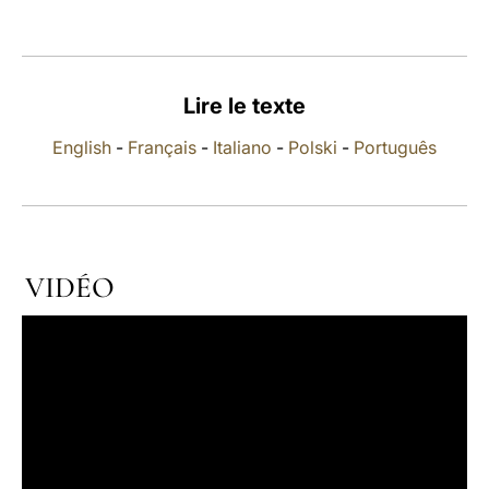
LATINE
Lire le texte
English
-
Français
-
Italiano
-
Polski
-
Português
VIDÉO