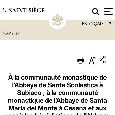
Le
SAINT-SIÈGE
FRANÇAIS
MARS
30
FRANÇAIS
ENGLISH
ITALIANO
PORTUGUÊS
ESPAÑOL
À la communauté monastique de
l’Abbaye de Santa Scolastica à
DEUTSCH
Subiaco ; à la communauté
POLSKI
monastique de l’Abbaye de Santa
العربيّة
Maria del Monte à Cesena et aux
中文