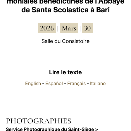
moniales bénédictines de l'Abbaye
de Santa Scolastica à Bari
LATINE
2026
Mars
30
|
|
Salle du Consistoire
Lire le texte
English
-
Español
-
Français
-
Italiano
PHOTOGRAPHIES
Service Photographique du Saint-Siège >