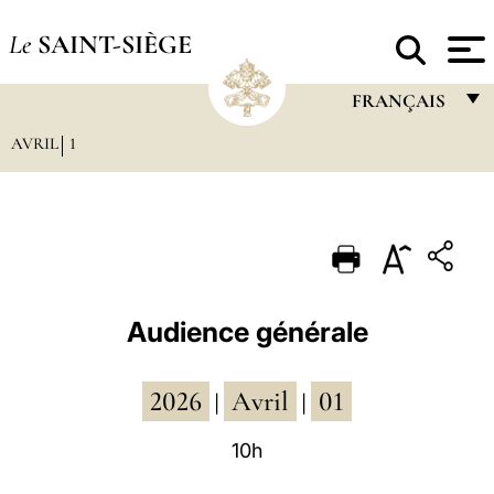
Le
SAINT-SIÈGE
FRANÇAIS
AVRIL
1
FRANÇAIS
ENGLISH
ITALIANO
PORTUGUÊS
ESPAÑOL
Audience générale
DEUTSCH
2026
Avril
01
POLSKI
|
|
العربيّة
10h
中文