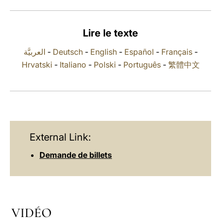
LATINE
Lire le texte
العربيَّة
-
Deutsch
-
English
-
Español
-
Français
-
Hrvatski
-
Italiano
-
Polski
-
Português
-
繁體中文
External Link:
Demande de billets
VIDÉO