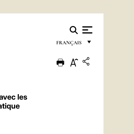
FRANÇAIS
FRANÇAIS
ENGLISH
ITALIANO
PORTUGUÊS
avec les
ESPAÑOL
matique
DEUTSCH
POLSKI