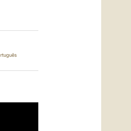
العربيّة
中文
LATINE
rtuguês