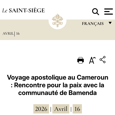
Le
SAINT-SIÈGE
FRANÇAIS
AVRIL
16
FRANÇAIS
ENGLISH
ITALIANO
PORTUGUÊS
ESPAÑOL
Voyage apostolique au Cameroun
: Rencontre pour la paix avec la
DEUTSCH
communauté de Bamenda
POLSKI
العربيّة
2026
Avril
16
|
|
中文