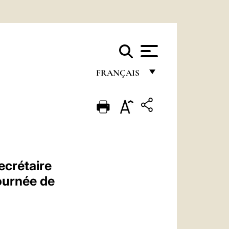
FRANÇAIS
FRANÇAIS
ENGLISH
ITALIANO
PORTUGUÊS
ecrétaire
ESPAÑOL
ournée de
DEUTSCH
POLSKI