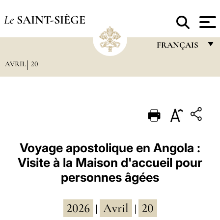
Le
SAINT-SIÈGE
FRANÇAIS
AVRIL
20
FRANÇAIS
ENGLISH
ITALIANO
PORTUGUÊS
ESPAÑOL
Voyage apostolique en Angola :
Visite à la Maison d'accueil pour
DEUTSCH
personnes âgées
POLSKI
العربيّة
2026
Avril
20
|
|
中文