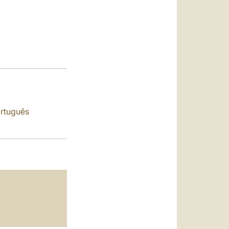
العربيّة
中文
LATINE
rtuguês