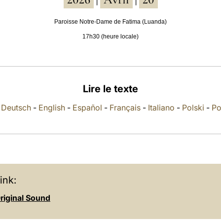
|
|
Paroisse Notre-Dame de Fatima (Luanda)
17h30 (heure locale)
Lire le texte
-
Deutsch
-
English
-
Español
-
Français
-
Italiano
-
Polski
-
Po
ink:
riginal Sound