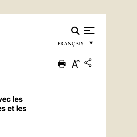
FRANÇAIS
FRANÇAIS
ENGLISH
ITALIANO
PORTUGUÊS
vec les
ESPAÑOL
s et les
DEUTSCH
POLSKI