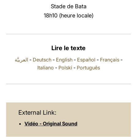
Stade de Bata
LATINE
18h10 (heure locale)
Lire le texte
العربيَّة
-
Deutsch
-
English
-
Español
-
Français
-
Italiano
-
Polski
-
Português
External Link:
Vidéo - Original Sound