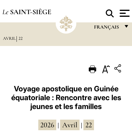
Le
SAINT-SIÈGE
FRANÇAIS
AVRIL
22
FRANÇAIS
ENGLISH
ITALIANO
PORTUGUÊS
ESPAÑOL
Voyage apostolique en Guinée
équatoriale : Rencontre avec les
DEUTSCH
jeunes et les familles
POLSKI
العربيّة
2026
Avril
22
|
|
中文