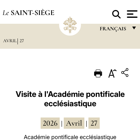
Le
SAINT-SIÈGE
FRANÇAIS
AVRIL
27
FRANÇAIS
ENGLISH
ITALIANO
PORTUGUÊS
ESPAÑOL
Visite à l'Académie pontificale
ecclésiastique
DEUTSCH
POLSKI
2026
Avril
27
|
|
العربيّة
Académie pontificale ecclésiastique
中文