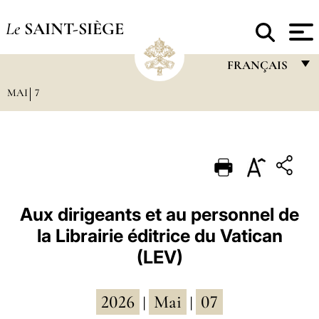
Le
SAINT-SIÈGE
FRANÇAIS
MAI
7
FRANÇAIS
ENGLISH
ITALIANO
PORTUGUÊS
ESPAÑOL
Aux dirigeants et au personnel de
la Librairie éditrice du Vatican
DEUTSCH
(LEV)
POLSKI
العربيّة
2026
Mai
07
|
|
中文