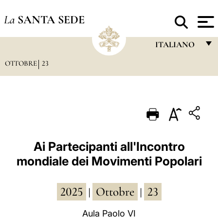
La
SANTA SEDE
ITALIANO
OTTOBRE
23
FRANÇAIS
ENGLISH
ITALIANO
PORTUGUÊS
ESPAÑOL
Ai Partecipanti all'Incontro
mondiale dei Movimenti Popolari
DEUTSCH
POLSKI
2025
Ottobre
23
|
|
العربيّة
Aula Paolo VI
中文