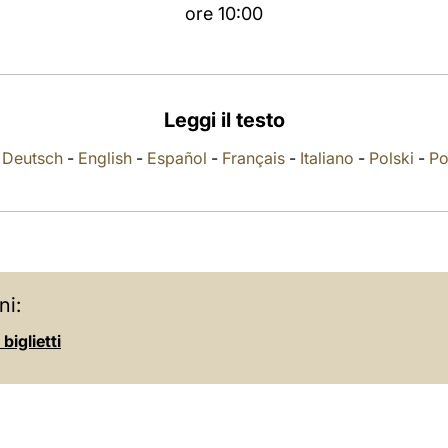
ore 10:00
Leggi il testo
-
Deutsch
-
English
-
Español
-
Français
-
Italiano
-
Polski
-
Po
ni:
biglietti