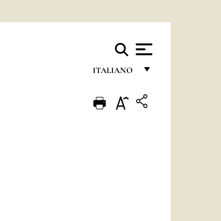
ITALIANO
FRANÇAIS
ENGLISH
ITALIANO
PORTUGUÊS
ESPAÑOL
DEUTSCH
POLSKI