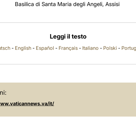
Basilica di Santa Maria degli Angeli, Assisi
Leggi il testo
tsch
-
English
-
Español
-
Français
-
Italiano
-
Polski
-
Portu
ni:
www.vaticannews.va/it/