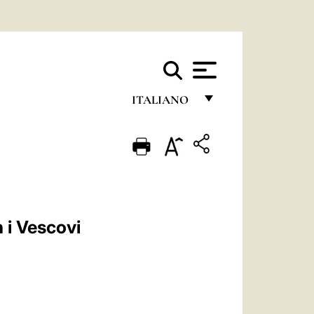
ITALIANO
FRANÇAIS
ENGLISH
ITALIANO
PORTUGUÊS
n i Vescovi
ESPAÑOL
DEUTSCH
POLSKI