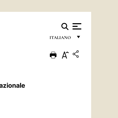
ITALIANO
FRANÇAIS
ENGLISH
ITALIANO
PORTUGUÊS
azionale
ESPAÑOL
DEUTSCH
POLSKI