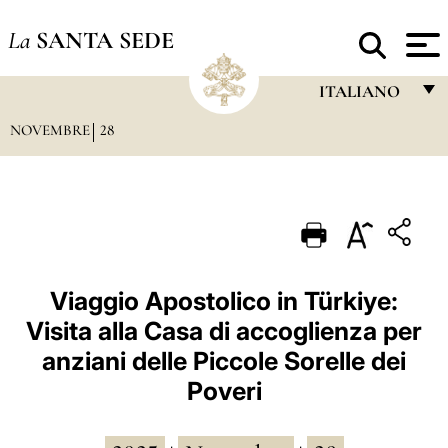
La
SANTA SEDE
ITALIANO
NOVEMBRE
28
FRANÇAIS
ENGLISH
ITALIANO
PORTUGUÊS
ESPAÑOL
Viaggio Apostolico in Türkiye:
Visita alla Casa di accoglienza per
DEUTSCH
anziani delle Piccole Sorelle dei
POLSKI
Poveri
العربيّة
中文