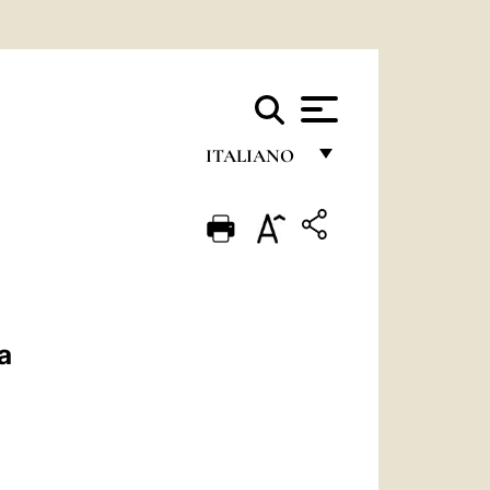
ITALIANO
FRANÇAIS
ENGLISH
ITALIANO
PORTUGUÊS
a
ESPAÑOL
DEUTSCH
POLSKI