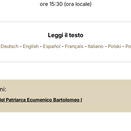
ore 15:30 (ora locale)
Leggi il testo
-
Deutsch
-
English
-
Español
-
Français
-
Italiano
-
Polski
-
Po
ni:
 del Patriarca Ecumenico Bartolomeo I