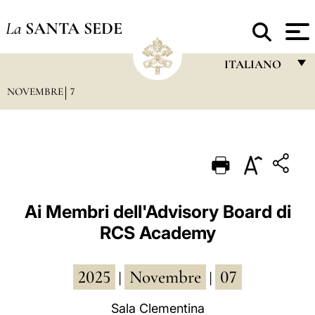
La
SANTA SEDE
ITALIANO
NOVEMBRE
7
FRANÇAIS
ENGLISH
ITALIANO
PORTUGUÊS
ESPAÑOL
Ai Membri dell'Advisory Board di
RCS Academy
DEUTSCH
POLSKI
2025
Novembre
07
|
|
العربيّة
Sala Clementina
中文