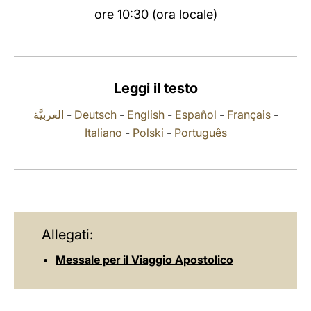
ore 10:30 (ora locale)
LATINE
Leggi il testo
العربيَّة
-
Deutsch
-
English
-
Español
-
Français
-
Italiano
-
Polski
-
Português
Allegati:
Messale per il Viaggio Apostolico