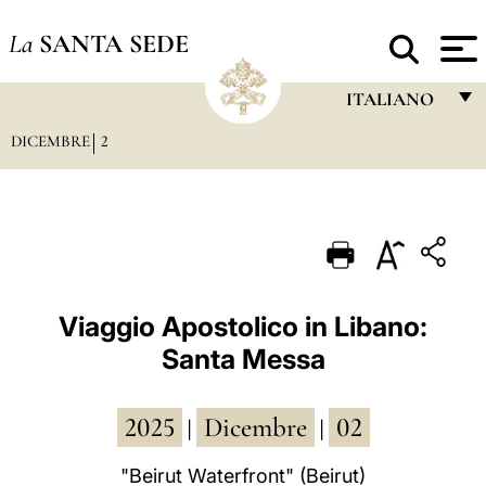
La
SANTA SEDE
ITALIANO
DICEMBRE
2
FRANÇAIS
ENGLISH
ITALIANO
PORTUGUÊS
ESPAÑOL
Viaggio Apostolico in Libano:
Santa Messa
DEUTSCH
POLSKI
2025
Dicembre
02
|
|
العربيّة
"Beirut Waterfront" (Beirut)
中文