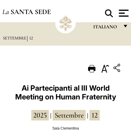
La
SANTA SEDE
ITALIANO
SETTEMBRE
12
FRANÇAIS
ENGLISH
ITALIANO
PORTUGUÊS
ESPAÑOL
Ai Partecipanti al III World
Meeting on Human Fraternity
DEUTSCH
POLSKI
2025
Settembre
12
|
|
العربيّة
Sala Clementina
中文