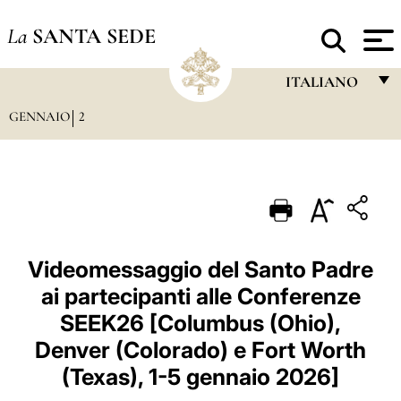
La
SANTA SEDE
ITALIANO
GENNAIO
2
FRANÇAIS
ENGLISH
ITALIANO
PORTUGUÊS
ESPAÑOL
Videomessaggio del Santo Padre
ai partecipanti alle Conferenze
DEUTSCH
SEEK26 [Columbus (Ohio),
POLSKI
Denver (Colorado) e Fort Worth
العربيّة
(Texas), 1-5 gennaio 2026]
中文