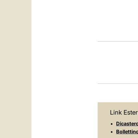
Link Ester
Dicastero 
Bollettin