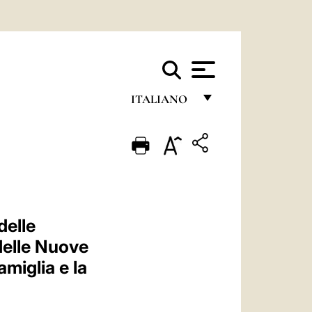
ITALIANO
FRANÇAIS
ENGLISH
ITALIANO
PORTUGUÊS
delle
ESPAÑOL
 delle Nuove
DEUTSCH
miglia e la
POLSKI