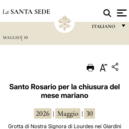
La
SANTA SEDE
ITALIANO
MAGGIO
30
FRANÇAIS
ENGLISH
ITALIANO
PORTUGUÊS
ESPAÑOL
Santo Rosario per la chiusura del
mese mariano
DEUTSCH
POLSKI
2026
Maggio
30
|
|
العربيّة
Grotta di Nostra Signora di Lourdes nei Giardini
中文