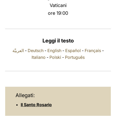
Vaticani
LATINE
ore 19:00
Leggi il testo
العربيَّة
-
Deutsch
-
English
-
Español
-
Français
-
Italiano
-
Polski
-
Português
Allegati:
Il Santo Rosario