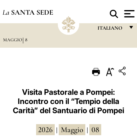
La
SANTA SEDE
ITALIANO
MAGGIO
8
FRANÇAIS
ENGLISH
ITALIANO
PORTUGUÊS
ESPAÑOL
Visita Pastorale a Pompei:
Incontro con il “Tempio della
DEUTSCH
Carità” del Santuario di Pompei
POLSKI
العربيّة
2026
Maggio
08
|
|
中文