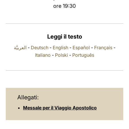
ore 19:30
LATINE
Leggi il testo
العربيَّة
-
Deutsch
-
English
-
Español
-
Français
-
Italiano
-
Polski
-
Português
Allegati:
Messale per il Viaggio Apostolico