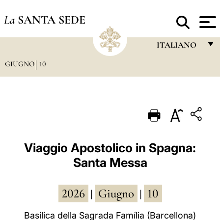
La
SANTA SEDE
ITALIANO
GIUGNO
10
FRANÇAIS
ENGLISH
ITALIANO
PORTUGUÊS
ESPAÑOL
Viaggio Apostolico in Spagna:
Santa Messa
DEUTSCH
POLSKI
2026
Giugno
10
|
|
العربيّة
Basilica della Sagrada Família (Barcellona)
中文